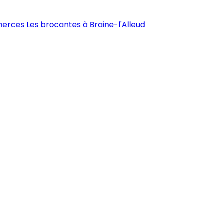
merces
Les brocantes à Braine-l'Alleud