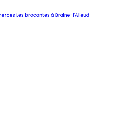
merces
Les brocantes à Braine-l'Alleud