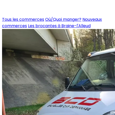
Tous les commerces
Où/Quoi manger?
Nouveaux
commerces
Les brocantes à Braine-l'Alleud