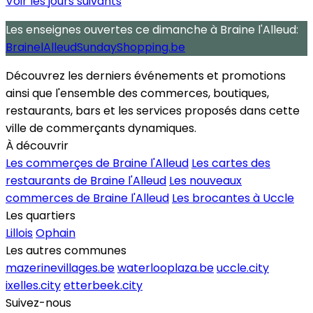
Voir les jours suivants
Les enseignes ouvertes
ce dimanche
à Braine l'Alleud:
BrainelAlleudSundayShopping.be
Découvrez les derniers événements et promotions
ainsi que l'ensemble des commerces, boutiques,
restaurants, bars et les services proposés dans cette
ville de commerçants dynamiques.
À découvrir
Les commerçes de Braine l'Alleud
Les cartes des
restaurants de Braine l'Alleud
Les nouveaux
commerces de Braine l'Alleud
Les brocantes à Uccle
Les quartiers
Lillois
Ophain
Les autres communes
mazerinevillages.be
waterlooplaza.be
uccle.city
ixelles.city
etterbeek.city
Suivez-nous