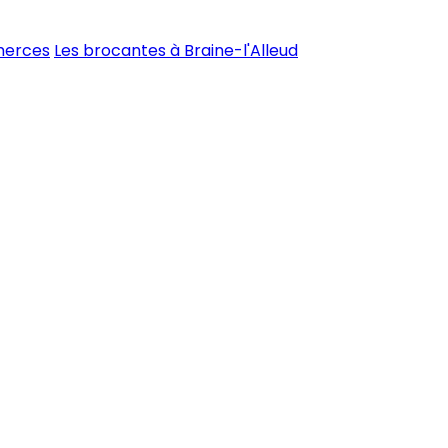
merces
Les brocantes à Braine-l'Alleud